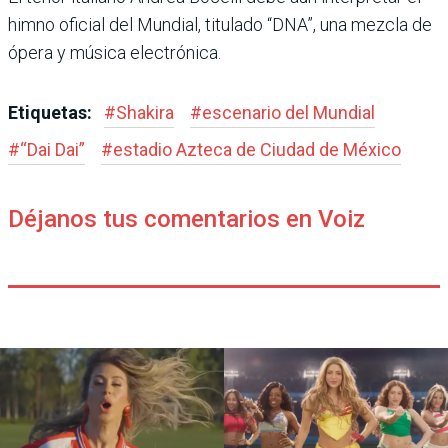
himno oficial del Mundial, titulado “DNA”, una mezcla de
ópera y música electrónica.
Etiquetas:
#
Shakira
#
esce­nario del Mundial
#
“Dai Dai”
#
estadio Azteca de Ciudad de México
Déjanos tus comentarios en Voiz