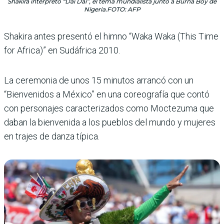
Shakira interpretó “Dai Dai”, el tema mundialista junto a Burna Boy de
Nigeria.FOTO: AFP
Shakira antes presentó el himno “Waka Waka (This Time
for Africa)” en Sudá­frica 2010.
La ceremonia de unos 15 minutos arrancó con un
“Bienvenidos a México” en una coreografía que contó
con personajes caracteriza­dos como Moctezuma que
daban la bienvenida a los pueblos del mundo y muje­res
en trajes de danza típica.