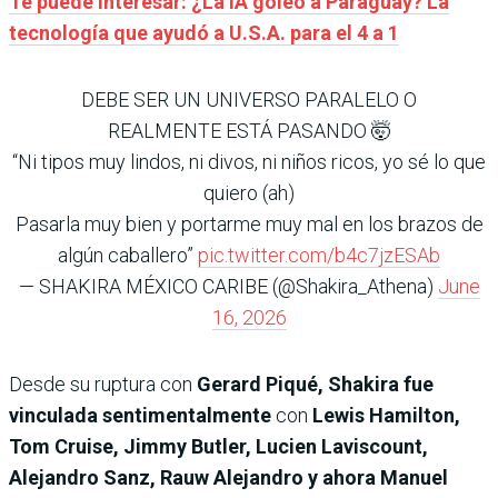
Te puede interesar: ¿La IA goleó a Paraguay? La
tecnología que ayudó a U.S.A. para el 4 a 1
DEBE SER UN UNIVERSO PARALELO O
REALMENTE ESTÁ PASANDO 🤯
“Ni tipos muy lindos, ni divos, ni niños ricos, yo sé lo que
quiero (ah)
Pasarla muy bien y portarme muy mal en los brazos de
algún caballero”
pic.twitter.com/b4c7jzESAb
— SHAKIRA MÉXICO CARIBE (@Shakira_Athena)
June
16, 2026
Desde su ruptura con
Gerard Piqué, Shakira fue
vinculada sentimentalmente
con
Lewis Hamilton,
Tom Cruise, Jimmy Butler, Lucien Laviscount,
Alejandro Sanz, Rauw Alejandro y ahora Manuel