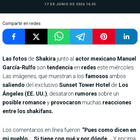
17 DE JUNIO DE 2026 16:35
Compartir en redes
Las fotos
de
Shakira
junto al
actor mexicano Manuel
García-Rulfo
son
tendencia
en
redes
este miércoles.
Las imágenes, que muestran a los
famosos
ambos
saliendo
del exclusivo
Sunset Tower Hotel
de
Los
Ángeles (EE. UU.)
, desataron
rumores
sobre un
posible romance
y
provocaron
muchas
reacciones
entre los shakifans.
Los comentarios en línea fueron:
“Pues como dicen en
mi pueblo... Si tiene con qué y por dónde...
Y encima