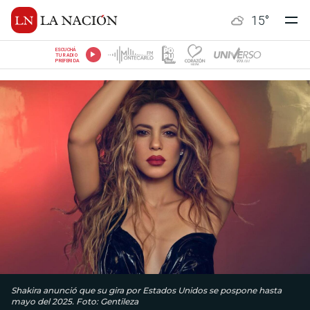
15
°
ESCUCHÁ
TU RADIO
PREFERIDA
Shakira anunció que su gira por Estados Unidos se pospone hasta
mayo del 2025. Foto: Gentileza