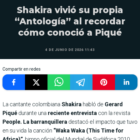
Shakira vivió su propia
“Antología” al recordar
cómo conoció a Piqué
4 DE JUNIO DE 2026 11:43
Compartir en redes
La cantante colombiana
Shakira
habló de
Gerard
Piqué
durante una
reciente entrevista
con la revista
People. La barranquillera
destacó el impacto que tuvo
en su vida la canción
“Waka Waka (This Time for
Africa)”
, himno oficial del Mundial de Sudáfrica 2010,