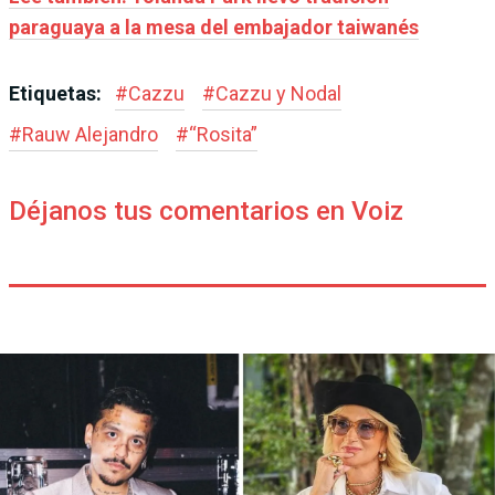
paraguaya a la mesa del embajador taiwanés
Etiquetas:
#
Cazzu
#
Cazzu y Nodal
#
Rauw Alejandro
#
“Rosita”
Déjanos tus comentarios en Voiz