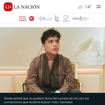
14
°
ESCUCHÁ
TU RADIO
PREFERIDA
Nodal señaló que no publicó fotos del cumple de Inti, por los
comentarios que recibiría el post. Foto: Gentileza