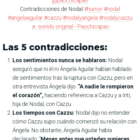
@paochicapao
Contradicciones de Nodal
#humor
#nodal
#angelaaguilar
#cazzu
#nodalyangela
#nodalycazzu
♬ sonido original - Paochicapao
Las 5 contradicciones:
Los sentimientos nunca se hablaron:
Nodal
aseguró que ni él ni Ángela Aguilar habían hablado
de sentimientos tras la ruptura con Cazzu, pero en
otra entrevista Ángela dijo:
“A nadie le rompieron
el corazón”,
haciendo referencia a Cazzu y a Inti,
hija de Nodal, con Cazzu.
Los tiempos con Cazzu:
Nodal dijo no entender
cómo Cazzu supo cuándo comenzó su relación con
Ángela. No obstante, Ángela Aguilar había
declarado: “
Meses antes que ustedes supieran,