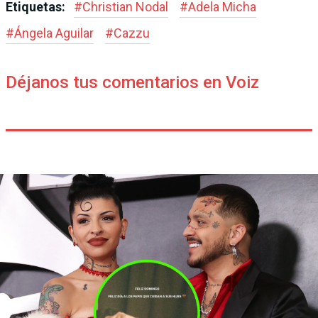
Etiquetas:
#
Christian Nodal
#
Adela Micha
#
Ángela Aguilar
#
Cazzu
Déjanos tus comentarios en Voiz