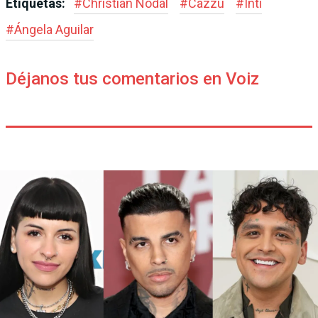
Etiquetas:
#
Christian Nodal
#
Cazzu
#
Inti
#
Ángela Aguilar
Déjanos tus comentarios en Voiz