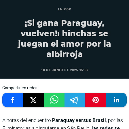
LN POP
¡Si gana Paraguay,
vuelven!: hinchas se
juegan el amor por la
albirroja
10 DE JUNIO DE 2025 15:02
Compartir en redes
A horas del encuentro
Paraguay versus Brasil
, por las
Eliminatorias a disputarse en São Paulo,
las redes se