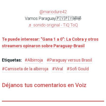
@mariodure42
Vamos Paraguay🇵🇾🇵🇾🤣🤣
♬ sonido original - TiQ ToQ
Te puede interesar: “Gana 1 a 0”: La Cobra y otros
streamers opinaron sobre Paraguay-Brasil
Etiquetas:
#
Albirroja
#
Paraguay versus Brasil
#
Camiseta de la albirroja
#
Viral
#
Sofi Gould
Déjanos tus comentarios en Voiz