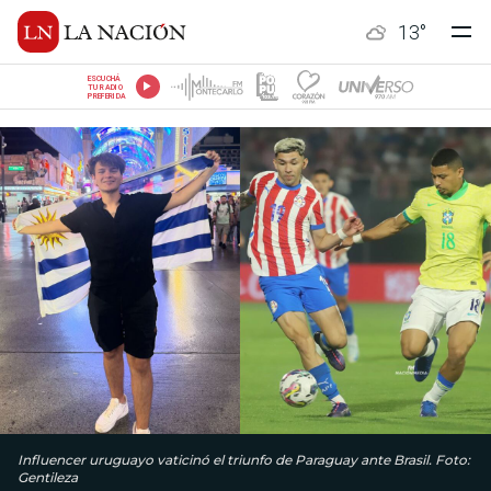
13
°
ESCUCHÁ
TU RADIO
PREFERIDA
Influencer uruguayo vaticinó el triunfo de Paraguay ante Brasil. Foto:
Gentileza