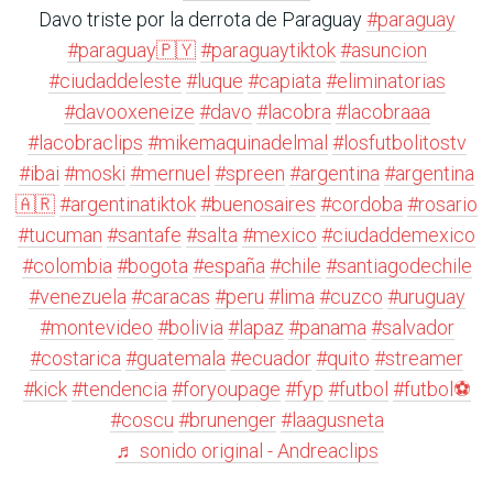
Davo triste por la derrota de Paraguay
#paraguay
#paraguay🇵🇾
#paraguaytiktok
#asuncion
#ciudaddeleste
#luque
#capiata
#eliminatorias
#davooxeneize
#davo
#lacobra
#lacobraaa
#lacobraclips
#mikemaquinadelmal
#losfutbolitostv
#ibai
#moski
#mernuel
#spreen
#argentina
#argentina
🇦🇷
#argentinatiktok
#buenosaires
#cordoba
#rosario
#tucuman
#santafe
#salta
#mexico
#ciudaddemexico
#colombia
#bogota
#españa
#chile
#santiagodechile
#venezuela
#caracas
#peru
#lima
#cuzco
#uruguay
#montevideo
#bolivia
#lapaz
#panama
#salvador
#costarica
#guatemala
#ecuador
#quito
#streamer
#kick
#tendencia
#foryoupage
#fyp
#futbol
#futbol⚽️
#coscu
#brunenger
#laagusneta
♬ sonido original - Andreaclips