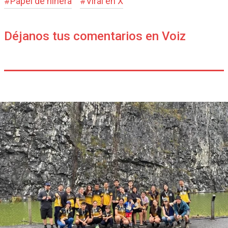
#
Papel de niñera
#
Viral en X
Déjanos tus comentarios en Voiz