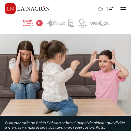
14
°
ESCUCHÁ
TU RADIO
PREFERIDA
El comentario de Belén Poisson sobre el "papel de niñera" que divide
a mamás y mujeres sin hijos tuvo gran repercusión. Foto: