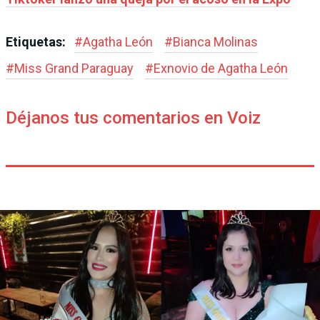
Etiquetas:
#
Agatha León
#
Bianca Molinas
#
Miss Grand Paraguay
#
Exnovio de Agatha León
Déjanos tus comentarios en Voiz