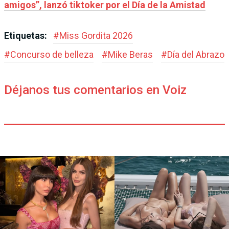
amigos”, lanzó tiktoker por el Día de la Amistad
Etiquetas:
#
Miss Gordita 2026
#
Concurso de belleza
#
Mike Beras
#
Día del Abrazo
Déjanos tus comentarios en Voiz