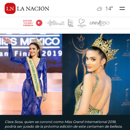
14
°
ESCUCHÁ
TU RADIO
PREFERIDA
Clara Sosa, quien se coronó como Miss Grand International 2018,
podría ser jurado de la próxima edición de este certamen de belleza.