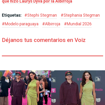
que hizo Laurys Dyva por la Albirroja
Etiquetas:
#
Stephi Stegman
#
Stephania Stegman
#
Modelo paraguaya
#
Albirroja
#
Mundial 2026
Déjanos tus comentarios en Voiz