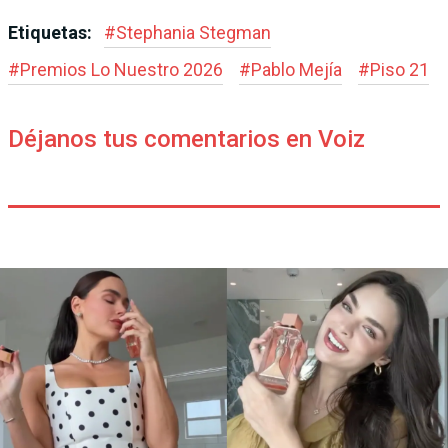
Etiquetas:
#
Stephania Stegman
#
Premios Lo Nuestro 2026
#
Pablo Mejía
#
Piso 21
Déjanos tus comentarios en Voiz