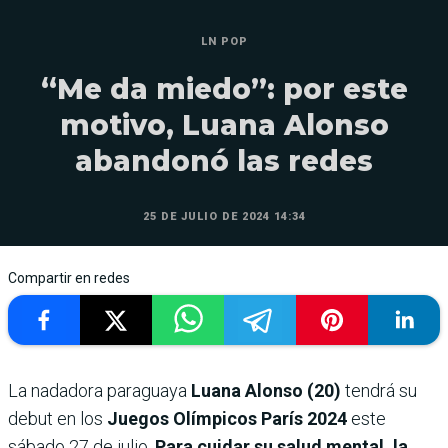
LN POP
“Me da miedo”: por este
motivo, Luana Alonso
abandonó las redes
25 DE JULIO DE 2024 14:34
Compartir en redes
La nadadora paraguaya
Luana Alonso (20)
tendrá su
debut en los
Juegos Olímpicos París 2024
este
sábado 27 de julio.
Para cuidar su salud mental, la