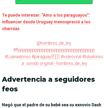
Te puede interesar: “Amo a los paraguayos”:
influencer desde Uruguay menospreció a los
charrúas
@hombres_de_ley
#flyppppppppppppppppppppppppppppppp
#Luanaalonso
#paraguay🇵🇾
#videoviral
#lulualonso
♬ sonido original - hombres_de_ley
Advertencia a seguidores
feos
Negó que el padre de su bebé sea su exnovio Dash