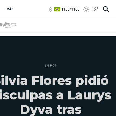
1100
/
1160
12
°
3,8
/
4
:MÁS
6850
/
7200
5900
/
5960
LN POP
ilvia Flores pidió
isculpas a Laurys
Dyva tras