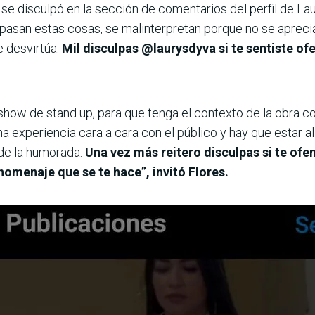
a se disculpó en la sección de comentarios del perfil de La
asan estas cosas, se malinterpretan porque no se aprecia 
e desvirtúa.
Mil disculpas @laurysdyva si te sentiste of
u show de stand up, para que tenga el contexto de la obra co
na experiencia cara a cara con el público y hay que estar al
de la humorada.
Una vez más reitero disculpas si te ofe
l homenaje que se te hace”, invitó Flores.