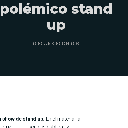
polémico stand
up
13 DE JUNIO DE 2024 15:03
su show de stand up.
En el material la
actriz pidió disculpas públicas y