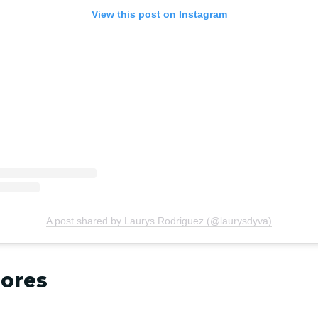
View this post on Instagram
A post shared by Laurys Rodriguez (@laurysdyva)
lores