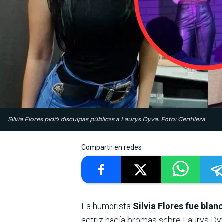
Silvia Flores pidió disculpas públicas a Laurys Dyva. Foto: Gentileza
Compartir en redes
La humorista
Silvia Flores fue blan
actriz hacía bromas sobre Laurys Dyva