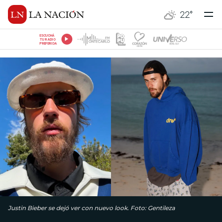
22
°
ESCUCHÁ
TU RADIO
PREFERIDA
Justin Bieber se dejó ver con nuevo look. Foto: Gentileza