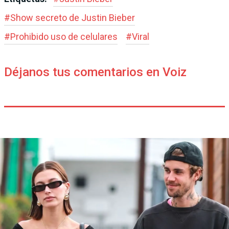
#
Show secreto de Justin Bieber
#
Prohibido uso de celulares
#
Viral
Déjanos tus comentarios en Voiz