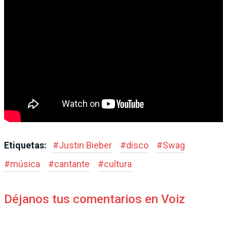
Etiquetas:
#
Justin Bieber
#
disco
#
Swag
#
música
#
cantante
#
cultura
Déjanos tus comentarios en Voiz