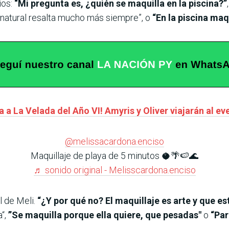
ios:
“Mi pregunta es, ¿quién se maquilla en la piscina?”
lo natural resalta mucho más siempre”, o
“En la piscina maqu
 a La Velada del Año VI! Amyris y Oliver viajarán al ev
@melissacardona.enciso
Maquillaje de playa de 5 minutos 🥥🌴🍉🌊
♬ sonido original - Melisscardona.enciso
l de Meli.
“¿Y por qué no? El maquillaje es arte y que es
a“,
”Se maquilla porque ella quiere, que pesadas"
o
“Par