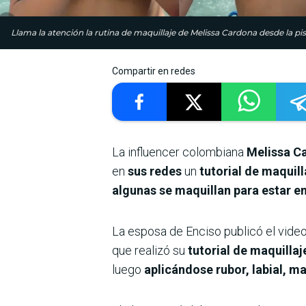
Llama la atención la rutina de maquillaje de Melissa Cardona desde la pis
Compartir en redes
La influencer colombiana
Melissa C
en
sus redes
un
tutorial de maquill
algunas se maquillan para estar en
La esposa de Enciso publicó el video
que realizó su
tutorial de maquillaj
luego
aplicándose rubor, labial, maq