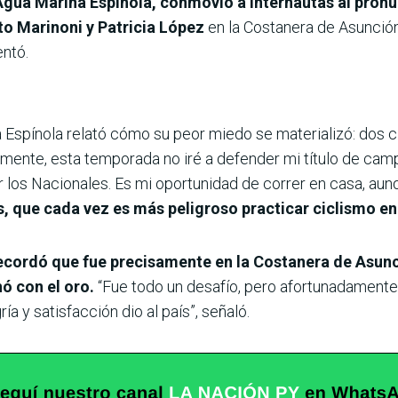
 Agua Marina Espínola, conmovió a internautas al pron
rto Marinoni y Patricia López
en la Costanera de Asunción
entó.
spínola relató cómo su peor miedo se materializó: dos cic
mente, esta temporada no iré a defender mi título de cam
rrer los Nacionales. Es mi oportunidad de correr en casa, au
, que cada vez es más peligroso practicar ciclismo en
 recordó que fue precisamente en la Costanera de Asun
ó con el oro.
“Fue todo un desafío, pero afortunadamente
ía y satisfacción dio al país”, señaló.