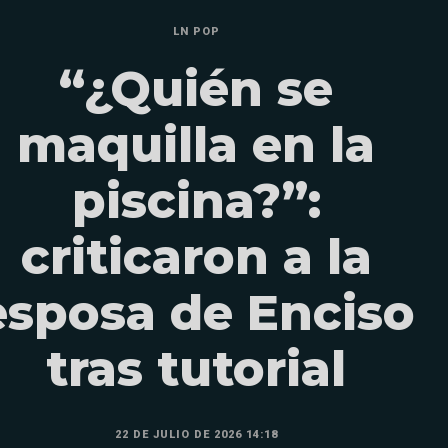
LN POP
“¿Quién se
maquilla en la
piscina?”:
criticaron a la
esposa de Enciso
tras tutorial
22 DE JULIO DE 2026 14:18