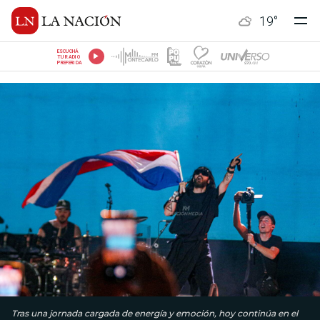
19
°
ESCUCHÁ
TU RADIO
PREFERIDA
Tras una jornada cargada de energía y emoción, hoy continúa en el