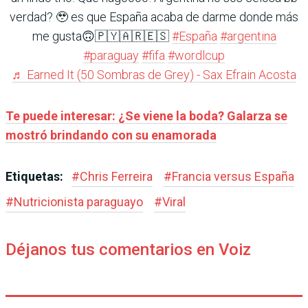
verdad? 🥹 es que España acaba de darme donde más
me gusta🙃🇵🇾🇦🇷🇪🇸
#España
#argentina
#paraguay
#fifa
#wordlcup
♬ Earned It (50 Sombras de Grey) - Sax Efrain Acosta
Te puede interesar: ¿Se viene la boda? Galarza se
mostró brindando con su enamorada
Etiquetas:
#
Chris Ferreira
#
Francia versus España
#
Nutricionista paraguayo
#
Viral
Déjanos tus comentarios en Voiz