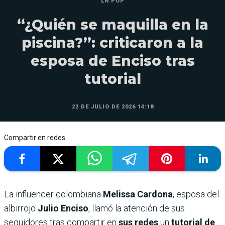
LN POP
“¿Quién se maquilla en la
piscina?”: criticaron a la
esposa de Enciso tras
tutorial
22 DE JULIO DE 2026 14:18
Compartir en redes
La influencer colombiana
Melissa Cardona
, esposa del
albirrojo
Julio Enciso
, llamó la atención de sus
seguidores tras compartir en
sus redes
un
tutorial de