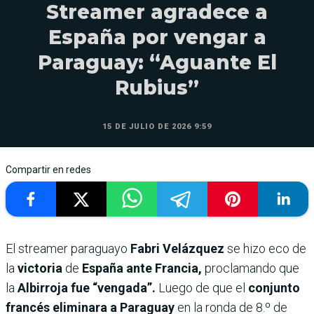
Streamer agradece a
España por vengar a
Paraguay: “Aguante El
Rubius”
15 DE JULIO DE 2026 9:59
Compartir en redes
El streamer paraguayo
Fabri Velázquez
se hizo eco de
la
victoria
de
España ante Francia,
proclamando que
la
Albirroja fue “vengada”.
Luego de que el
conjunto
francés eliminara a Paraguay
en la ronda de 8.º de