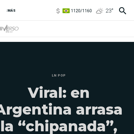
1120
/
1160
23
°
:MÁS
3,6
/
3,9
6850
/
7200
5920
/
5970
LN POP
Viral: en
Argentina arrasa
la “chipanada”,