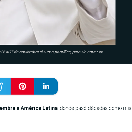
l 6 al 17 de noviembre el sumo pontífice, pero sin entrar en
iembre a América Latina
, donde pasó décadas como misi