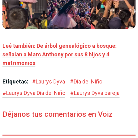
Leé también: De árbol genealógico a bosque:
señalan a Marc Anthony por sus 8 hijos y 4
matrimonios
Etiquetas:
#
Laurys Dyva
#
Día del Niño
#
Laurys Dyva Día del Niño
#
Laurys Dyva pareja
Déjanos tus comentarios en Voiz