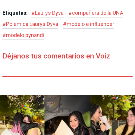
Etiquetas:
#
Laurys Dyva
#
compañera de la UNA
#
Polémica Laurys Dyva
#
modelo e influencer
#
modelo pynandi
Déjanos tus comentarios en Voiz