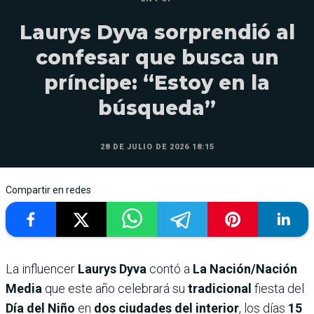
Laurys Dyva sorprendió al
confesar que busca un
príncipe: “Estoy en la
búsqueda”
28 DE JULIO DE 2026 18:15
Compartir en redes
La influencer
Laurys Dyva
contó a
La Nación/Nación
Media
que este año celebrará su
tradicional
fiesta del
Día del Niño
en
dos ciudades del interior
, los días
15