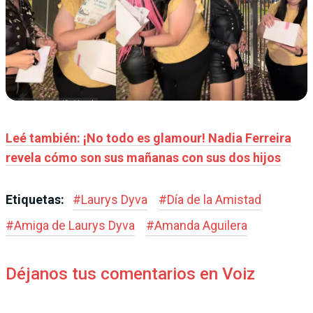
Leé también: ¡No todo es glamour! Nadia Ferreira
revela cómo son sus mañanas con sus dos hijos
Etiquetas:
#
Laurys Dyva
#
Día de la Amistad
#
Amiga de Laurys Dyva
#
Amanda Aguilera
Déjanos tus comentarios en Voiz