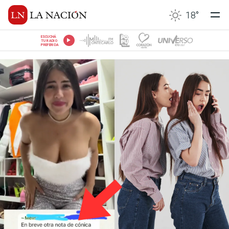
18
°
ESCUCHÁ
TU RADIO
PREFERIDA