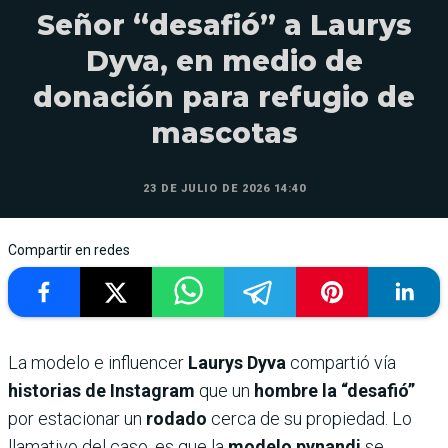
Señor “desafió” a Laurys
Dyva, en medio de
donación para refugio de
mascotas
23 DE JULIO DE 2026 14:40
Compartir en redes
La modelo e influencer
Laurys Dyva
compartió vía
historias de Instagram
que un
hombre la “desafió”
por estacionar un
rodado
cerca de su propiedad. Lo
llamativo del caso, es que la
modelo pynandi
se