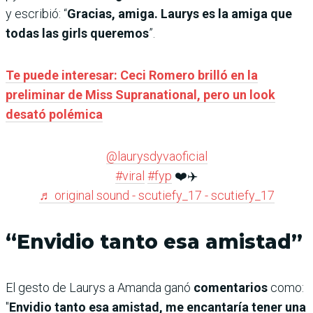
y escribió: “
Gracias, amiga. Laurys es la amiga que
todas las girls queremos
”.
Te puede interesar: Ceci Romero brilló en la
preliminar de Miss Supranational, pero un look
desató polémica
@laurysdyvaoficial
#viral
#fyp
❤️✈️
♬ original sound - scutiefy_17 - scutiefy_17
“Envidio tanto esa amistad”
El gesto de Laurys a Amanda ganó
comentarios
como:
"
Envidio tanto esa amistad, me encantaría tener una