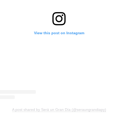
View this post on Instagram
A post shared by Será un Gran Día (@seraungrandiapy)