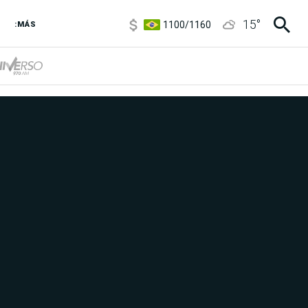
1100
/
1160
15
°
:MÁS
3,8
/
4
6850
/
7200
5900
/
5960