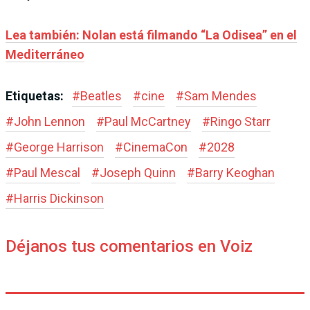
Lea también: Nolan está filmando “La Odisea” en el
Mediterráneo
Etiquetas:
#
Beatles
#
cine
#
Sam Mendes
#
John Lennon
#
Paul McCartney
#
Ringo Starr
#
George Harrison
#
CinemaCon
#
2028
#
Paul Mescal
#
Joseph Quinn
#
Barry Keoghan
#
Harris Dickinson
Déjanos tus comentarios en Voiz