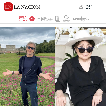
25
°
ESCUCHÁ
TU RADIO
PREFERIDA