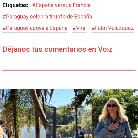
Etiquetas:
#
España versus Francia
#
Paraguay celebra tirunfo de España
#
Paraguay apoya a España
#
Viral
#
Fabri Velazquez
Déjanos tus comentarios en Voiz