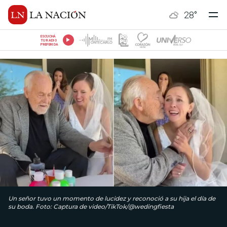
28
°
ESCUCHÁ
TU RADIO
PREFERIDA
Un señor tuvo un momento de lucidez y reconoció a su hija el día de
su boda. Foto: Captura de video/TikTok/@wedingfiesta