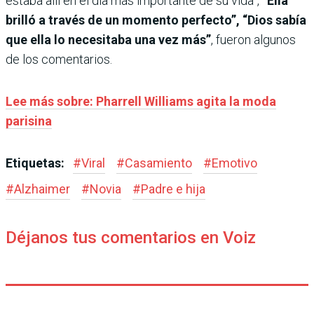
estaba allí en el día más importante de su vida”,
“Ella
brilló a través de un momento perfecto”, “Dios sabía
que ella lo necesitaba una vez más”
, fueron algunos
de los comentarios.
Lee más sobre: Pharrell Williams agita la moda
parisina
Etiquetas:
#
Viral
#
Casamiento
#
Emotivo
#
Alzhaimer
#
Novia
#
Padre e hija
Déjanos tus comentarios en Voiz