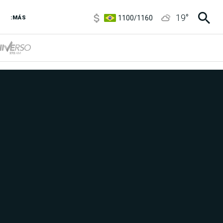
1100
/
1160
19
°
3,8
/
4
:MÁS
6850
/
7200
5900
/
5960