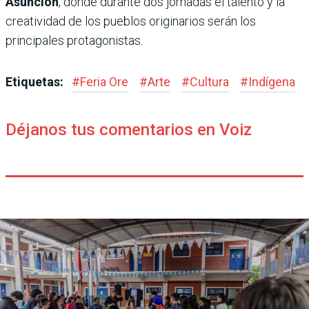
Asunción
, donde durante dos jornadas el talento y la
creatividad de los pueblos originarios serán los
principales protagonistas.
Etiquetas:
#
Feria Ore
#
Arte
#
Cultura
#
Indígena
Déjanos tus comentarios en Voiz