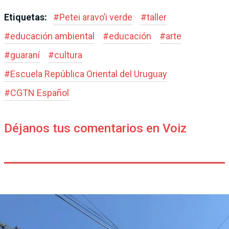
Etiquetas:
#
Petei aravo’i verde
#
taller
#
educación ambiental
#
educación
#
arte
#
guaraní
#
cultura
#
Escuela República Oriental del Uruguay
#
CGTN Español
Déjanos tus comentarios en Voiz