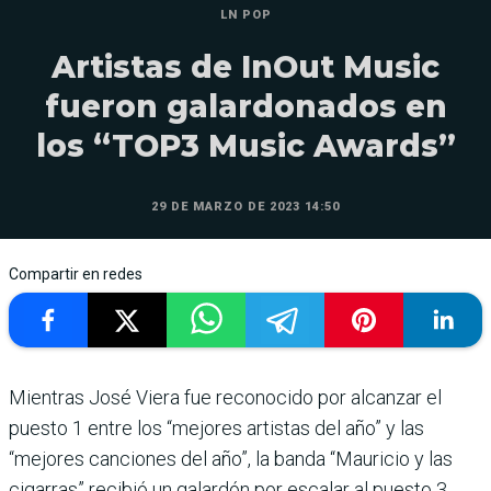
LN POP
Artistas de InOut Music
fueron galardonados en
los “TOP3 Music Awards”
29 DE MARZO DE 2023 14:50
Compartir en redes
Mientras José Viera fue reconocido por alcanzar el
puesto 1 entre los “mejores artistas del año” y las
“mejores canciones del año”, la banda “Mauricio y las
cigarras” recibió un galardón por escalar al puesto 3