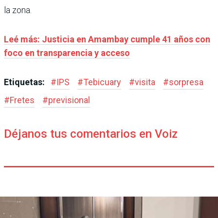
la zona.
Leé más: Justicia en Amambay cumple 41 años con
foco en transparencia y acceso
Etiquetas:
#
IPS
#
Tebicuary
#
visita
#
sorpresa
#
Fretes
#
previsional
Déjanos tus comentarios en Voiz