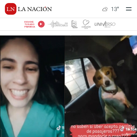
13
°
ESCUCHÁ
TU RADIO
PREFERIDA