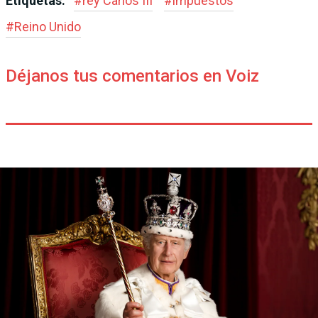
Etiquetas:
#
rey Carlos III
#
impuestos
#
Reino Unido
Déjanos tus comentarios en Voiz