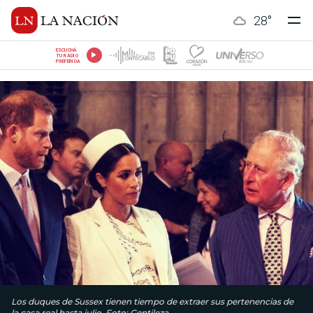
28
°
ESCUCHÁ
TU RADIO
PREFERIDA
Los duques de Sussex tienen tiempo de extraer sus pertenencias de
la casa real hasta julio. Foto: Gentileza.