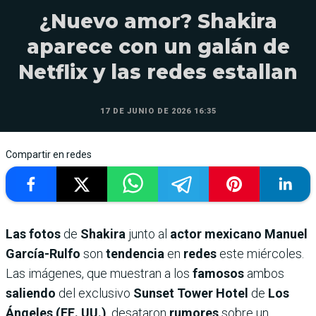
¿Nuevo amor? Shakira
aparece con un galán de
Netflix y las redes estallan
17 DE JUNIO DE 2026 16:35
Compartir en redes
Las fotos
de
Shakira
junto al
actor mexicano Manuel
García-Rulfo
son
tendencia
en
redes
este miércoles.
Las imágenes, que muestran a los
famosos
ambos
saliendo
del exclusivo
Sunset Tower Hotel
de
Los
Ángeles (EE. UU.)
, desataron
rumores
sobre un