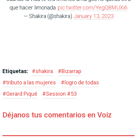
que hacer limonada.
pic.twitter.com/YegQ8MUXi6
— Shakira (@shakira)
January 13, 2023
Etiquetas:
#
shakira
#
Bizarrap
#
tributo a las mujeres
#
logro de todas
#
Gerard Piqué
#
Session #53
Déjanos tus comentarios en Voiz