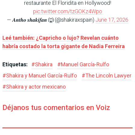
restaurante El Floridita en Hollywood!
pic.twitter.com/tzGOKz4Wpo
— 𝑨𝒏𝒕𝒉𝒐 𝒔𝒉𝒂𝒌𝒊𝒇𝒂𝒏 🐺 (@shakiraxspain)
June 17, 2026
Leé también: ¿Capricho o lujo? Revelan cuánto
habría costado la torta gigante de Nadia Ferreira
Etiquetas:
#
Shakira
#
Manuel García-Rulfo
#
Shakira y Manuel García-Rulfo
#
The Lincoln Lawyer
#
Shakira y actor mexicano
Déjanos tus comentarios en Voiz