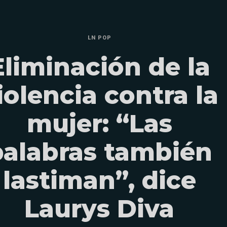
LN POP
Eliminación de la
iolencia contra la
mujer: “Las
palabras también
lastiman”, dice
Laurys Diva