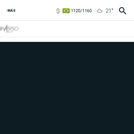
1120
/
1160
21
°
:MÁS
3,6
/
3,9
6850
/
7200
5920
/
5970