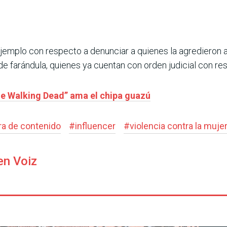
ejemplo con respecto a denunciar a quienes la agredieron
e farándula, quienes ya cuentan con orden judicial con re
The Walking Dead” ama el chipa guazú
ra de contenido
#
influencer
#
violencia contra la muje
en Voiz