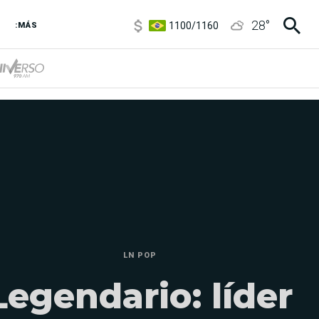
1100
/
1160
28
°
:MÁS
3,8
/
4
6850
/
7200
5900
/
5960
LN POP
Legendario: líder