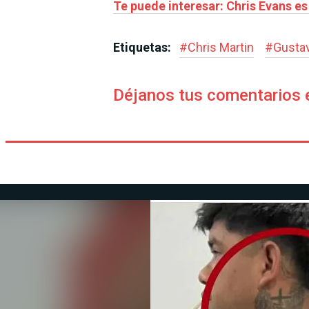
Te puede interesar: Chris Evans e
Etiquetas:
#
Chris Martin
#
Gustav
Déjanos tus comentarios 