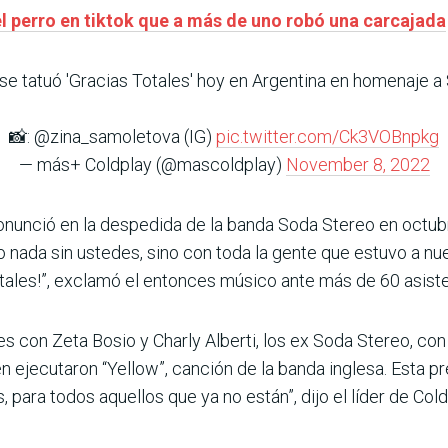
el perro en tiktok que a más de uno robó una carcajada
 se tatuó 'Gracias Totales' hoy en Argentina en homenaje a
📸: @zina_samoletova (IG)
pic.twitter.com/Ck3VOBnpkg
— más+ Coldplay (@mascoldplay)
November 8, 2022
pronunció en la despedida de la banda Soda Stereo en octub
o nada sin ustedes, sino con toda la gente que estuvo a nu
otales!”, exclamó el entonces músico ante más de 60 asist
es con Zeta Bosio y Charly Alberti, los ex Soda Stereo, co
 ejecutaron “Yellow”, canción de la banda inglesa. Esta pr
para todos aquellos que ya no están”, dijo el líder de Cold