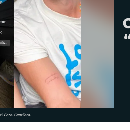
C
". Foto: Gentileza.