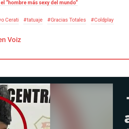
s el “hombre más sexy del mundo”
o Cerati
#
tatuaje
#
Gracias Totales
#
Coldplay
en Voiz