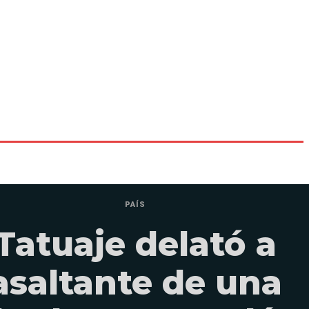
PAÍS
Tatuaje delató a
asaltante de una