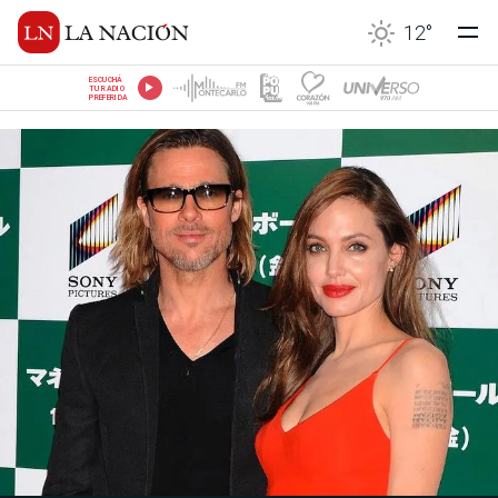
12
°
ESCUCHÁ
TU RADIO
PREFERIDA