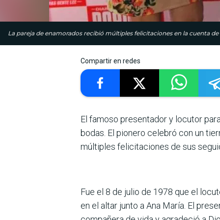
La pareja de enamorados recibió múltiples felicitaciones en la cuenta de
Compartir en redes
El famoso presentador y locutor par
bodas. El pionero celebró con un tie
múltiples felicitaciones de sus segui
Fue el 8 de julio de 1978 que el loc
en el altar junto a Ana María. El pre
compañera de vida y agradeció a Dio