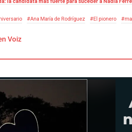
da: la candidata más fuerte para suceder a Nadia Ferre
niversario
#
Ana María de Rodríguez
#
El pionero
#
ma
en Voiz
n