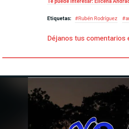
Te puede interesar: Elicena Andra
Etiquetas:
#
Rubén Rodríguez
#
a
Déjanos tus comentarios 