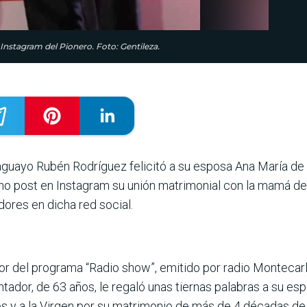
 Instagram del Pionero. Foto: Gentileza.
aguayo Rubén Rodríguez felicitó a su esposa Ana María de 
rno post en Instagram su unión matrimonial con la mamá de
dores en dicha red social.
utor del programa “Radio show”, emitido por radio Montecar
sentador, de 63 años, le regaló unas tiernas palabras a su e
s y a la Virgen por su matrimonio de más de 4 décadas de