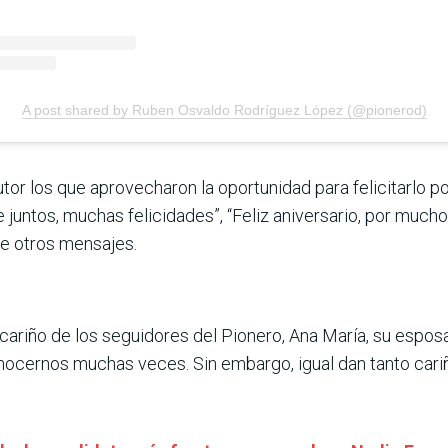
A post shared by Ruben Osvaldo Rodríguez López (@pionerod)
tor los que aprovecharon la oportunidad para felicitarlo p
pre juntos, muchas felicidades”, “Feliz aniversario, por mu
re otros mensajes.
cariño de los seguidores del Pionero, Ana María, su esposa,
nocernos muchas veces. Sin embargo, igual dan tanto cariñ