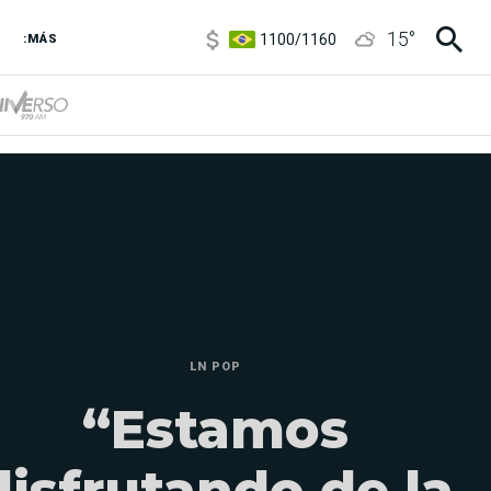
1100
/
1160
15
°
:MÁS
3,8
/
4
6850
/
7200
5900
/
5960
LN POP
“Estamos