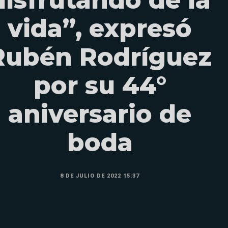
disfrutando de la
vida”, expresó
Rubén Rodríguez
por su 44°
aniversario de
boda
8 DE JULIO DE 2022 15:37