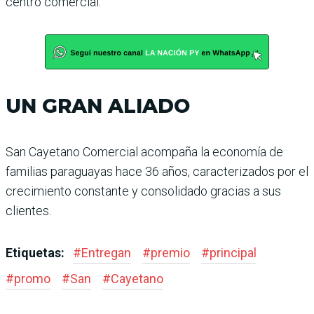
centro comercial.
UN GRAN ALIADO
San Cayetano Comercial acompaña la economía de
familias paraguayas hace 36 años, caracterizados por el
cre­cimiento constante y consoli­dado gracias a sus
clientes.
Etiquetas:
#
Entregan
#
premio
#
principal
#
promo
#
San
#
Cayetano