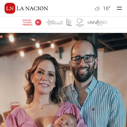
16
°
ESCUCHÁ
TU RADIO
PREFERIDA