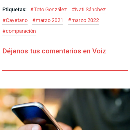
Etiquetas:
#
Toto González
#
Nati Sánchez
#
Cayetano
#
marzo 2021
#
marzo 2022
#
comparación
Déjanos tus comentarios en Voiz