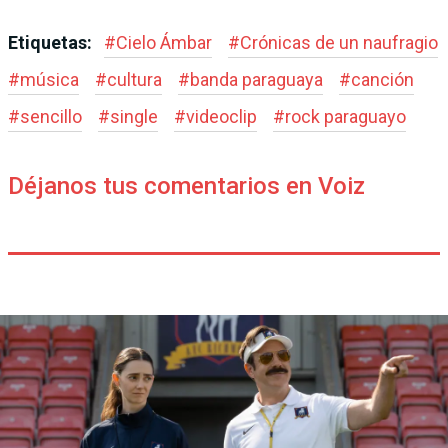
Etiquetas:
#
Cielo Ámbar
#
Crónicas de un naufragio
#
música
#
cultura
#
banda paraguaya
#
canción
#
sencillo
#
single
#
videoclip
#
rock paraguayo
Déjanos tus comentarios en Voiz