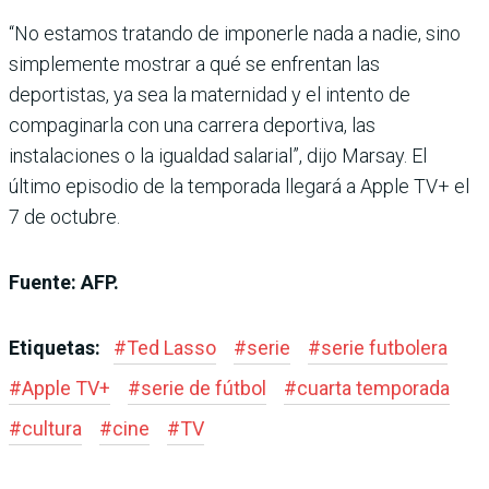
“No estamos tratando de imponerle nada a nadie, sino
simplemente mostrar a qué se enfrentan las
deportistas, ya sea la maternidad y el intento de
compaginarla con una carrera deportiva, las
instalaciones o la igualdad salarial”, dijo Marsay. El
último episodio de la temporada llegará a Apple TV+ el
7 de octubre.
Fuente: AFP.
Etiquetas:
#
Ted Lasso
#
serie
#
serie futbolera
#
Apple TV+
#
serie de fútbol
#
cuarta temporada
#
cultura
#
cine
#
TV