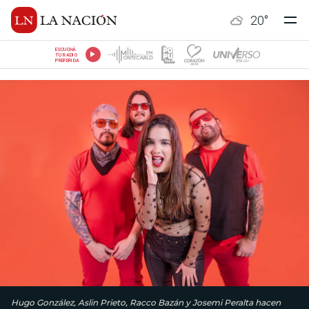
20
°
ESCUCHÁ
TU RADIO
PREFERIDA
Hugo González, Aslin Prieto, Racco Bazán y Josemi Peralta hacen