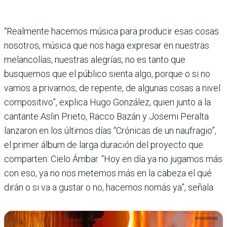
“Realmente hacemos música para producir esas cosas
noso­tros, música que nos haga expresar en nuestras
melan­colías, nuestras alegrías, no es tanto que
busquemos que el público sienta algo, por­que o si no
vamos a privar­nos, de repente, de algunas cosas a nivel
compositivo”, explica Hugo González, quien junto a la
cantante Aslin Prieto, Racco Bazán y Josemi Peralta
lanzaron en los últimos días “Cróni­cas de un naufragio”,
el pri­mer álbum de larga duración del proyecto que
compar­ten: Cielo Ámbar. “Hoy en día ya no jugamos más
con eso, ya no nos metemos más en la cabeza el qué
dirán o si va a gustar o no, hacemos nomás ya”, señala.