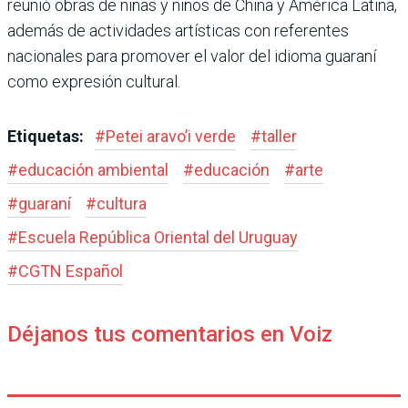
reunió obras de niñas y niños de China y América Latina,
además de actividades artísticas con referentes
nacionales para promover el valor del idioma guaraní
como expresión cultural.
Etiquetas:
#
Petei aravo’i verde
#
taller
#
educación ambiental
#
educación
#
arte
#
guaraní
#
cultura
#
Escuela República Oriental del Uruguay
#
CGTN Español
Déjanos tus comentarios en Voiz