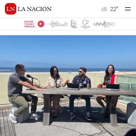
22
°
ESCUCHÁ
TU RADIO
PREFERIDA