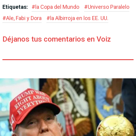
Etiquetas:
#
la Copa del Mundo
#
Universo Paralelo
#
Ale, Fabi y Dora
#
la Albirroja en los EE. UU.
Déjanos tus comentarios en Voiz