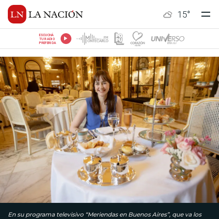
15
°
ESCUCHÁ
TU RADIO
PREFERIDA
En su programa televisivo “Meriendas en Buenos Aires”, que va los