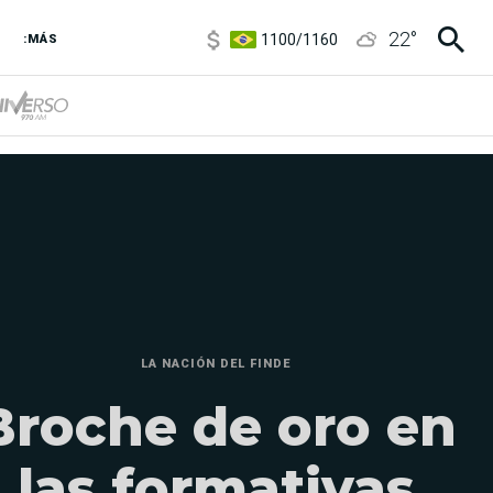
1100
/
1160
22
°
3,8
/
4
:MÁS
6850
/
7200
5900
/
5960
LA NACIÓN DEL FINDE
Broche de oro en
las formativas