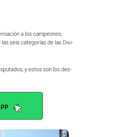
remiación a los cam­peones,
as seis categorías de las Divi­
pu­tados, y estos son los des­