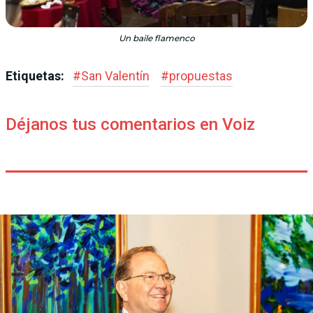
Un baile flamenco
Etiquetas:
#
San Valentín
#
propuestas
Déjanos tus comentarios en Voiz