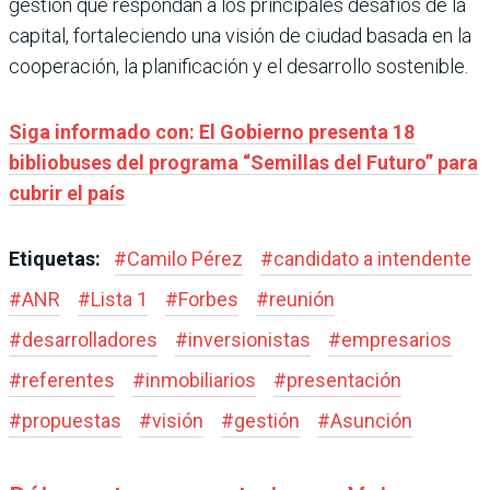
gestión que respondan a los principales desafíos de la
capital, fortaleciendo una visión de ciudad basada en la
cooperación, la planificación y el desarrollo sostenible.
Siga informado con: El Gobierno presenta 18
bibliobuses del programa “Semillas del Futuro” para
cubrir el país
Etiquetas:
#
Camilo Pérez
#
candidato a intendente
#
ANR
#
Lista 1
#
Forbes
#
reunión
#
desarrolladores
#
inversionistas
#
empresarios
#
referentes
#
inmobiliarios
#
presentación
#
propuestas
#
visión
#
gestión
#
Asunción