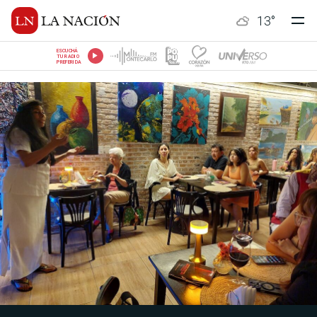
13
°
ESCUCHÁ
TU RADIO
PREFERIDA