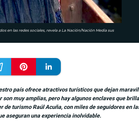
os en las redes sociales, revela a La Nación/Nación Media sus
uestro país ofrece atractivos turísticos que dejan maravi
 son muy amplias, pero hay algunos enclaves que brilla
cer de turismo Raúl Acuña, con miles de seguidores en la
que aseguran una experiencia inolvidable.