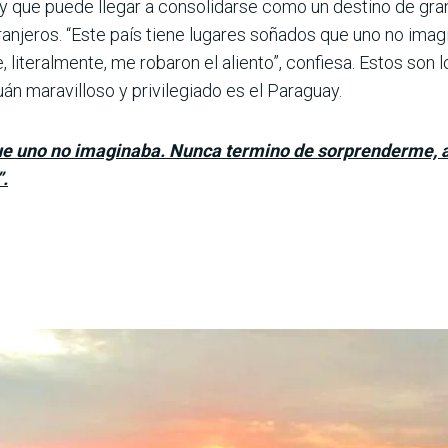
, y que puede lle­gar a consolidarse como un destino de gran
ranjeros. “Este país tiene lugares soña­dos que uno no ima
 literalmente, me robaron el aliento”, confiesa. Estos son l
uán maravilloso y privilegiado es el Paraguay.
que uno no imaginaba. Nunca termino de sorprenderme, a
”.