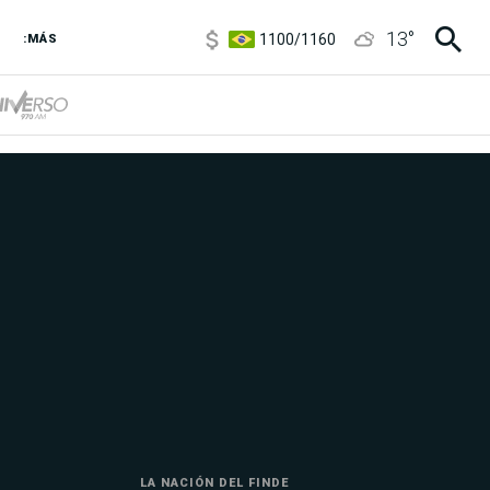
1100
/
1160
13
°
3,8
/
4
:MÁS
6850
/
7200
5900
/
5960
LA NACIÓN DEL FINDE