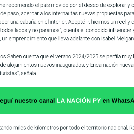
 recorriendo el país movido por el deseo de explo­rar y c
 y de paso, acercar a los internau­tas nuevas propuestas par
er una cabaña en el interior. Acepté ir, hicimos un reel y
odos lados y no paramos”, cuenta el conocido influencer 
s, un emprendi­miento que lleva adelante con Isabel Melgar
Ellos Saben cuenta que el verano 2024/2025 se perfila muy
le de alo­jamientos nuevos inaugurados, y Encarnación nueva
uristas”, señala.
itando miles de kilómetros por todo el territorio nacional,