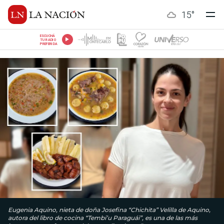
15
°
ESCUCHÁ
TU RADIO
PREFERIDA
Eugenia Aquino, nieta de doña Josefina “Chichita” Velilla de Aquino,
autora del libro de cocina “Tembi’u Paraguái”, es una de las más