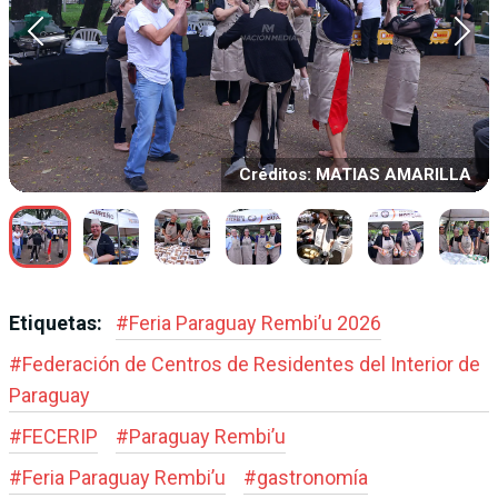
Créditos: MATIAS AMARILLA
Etiquetas:
#
Feria Paraguay Rembi’u 2026
#
Federación de Centros de Residentes del Interior de
Paraguay
#
FECERIP
#
Paraguay Rembi’u
#
Feria Paraguay Rembi’u
#
gastronomía