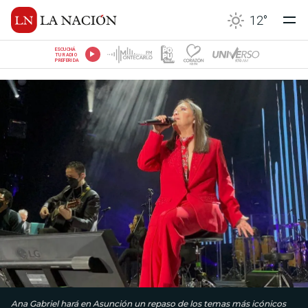
12
°
ESCUCHÁ
TU RADIO
PREFERIDA
Ana Gabriel hará en Asunción un repaso de los temas más icónicos