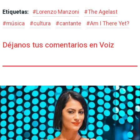
Etiquetas:
#
Lorenzo Manzoni
#
The Agelast
#
música
#
cultura
#
cantante
#
Am I There Yet?
Déjanos tus comentarios en Voiz