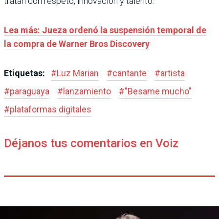
tratan con respeto, innovación y talento.
Lea más: Jueza ordenó la suspensión temporal de
la compra de Warner Bros Discovery
Etiquetas:
#
Luz Marian
#
cantante
#
artista
#
paraguaya
#
lanzamiento
#
"Besame mucho"
#
plataformas digitales
Déjanos tus comentarios en Voiz