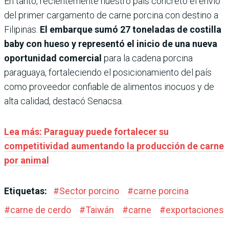
En tanto, recientemente nuestro país concretó el envío
del primer cargamento de carne porcina con destino a
Filipinas.
El embarque sumó 27 toneladas de costilla
baby con hueso y representó el inicio de una nueva
oportunidad comercial
para la cadena porcina
paraguaya, fortaleciendo el posicionamiento del país
como proveedor confiable de alimentos inocuos y de
alta calidad, destacó Senacsa.
Lea más: Paraguay puede fortalecer su
competitividad aumentando la producción de carne
por animal
Etiquetas:
#
Sector porcino
#
carne porcina
#
carne de cerdo
#
Taiwán
#
carne
#
exportaciones