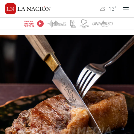
13
°
ESCUCHÁ
TU RADIO
PREFERIDA