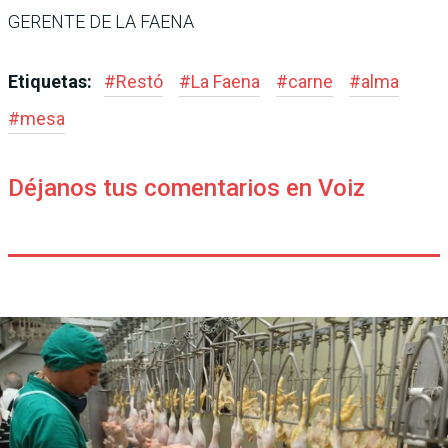
GERENTE DE LA FAENA
Etiquetas:
#
Restó
#
La Faena
#
carne
#
alma
#
mesa
Déjanos tus comentarios en Voiz