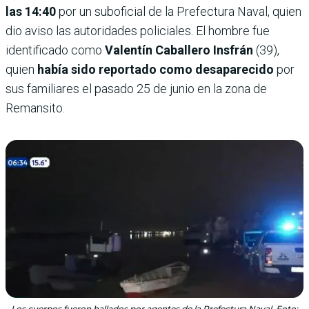
las 14:40
por un suboficial de la Prefectura Naval, quien
dio aviso las autoridades policiales. El hombre fue
identificado como
Valentín Caballero Insfrán
(39),
quien
había sido reportado como desaparecido
por
sus familiares el pasado 25 de junio en la zona de
Remansito.
Los cuerpos fueron hallados por agentes de la Prefectura Naval. Foto: