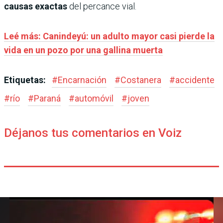
causas exactas
del percance vial.
Leé más: Canindeyú: un adulto mayor casi pierde la
vida en un pozo por una gallina muerta
Etiquetas:
#
Encarnación
#
Costanera
#
accidente
#
río
#
Paraná
#
automóvil
#
joven
Déjanos tus comentarios en Voiz