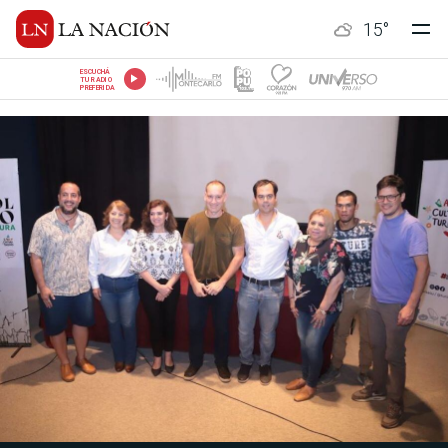
15
°
ESCUCHÁ
TU RADIO
PREFERIDA