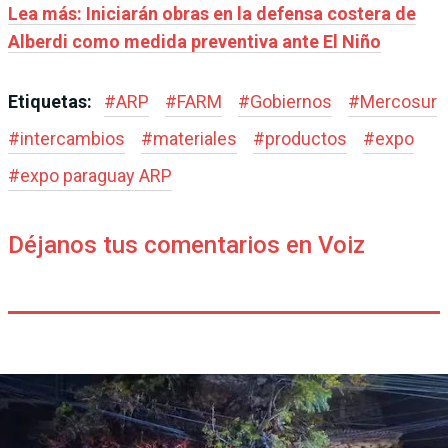
Lea más: Iniciarán obras en la defensa costera de
Alberdi como medida preventiva ante El Niño
Etiquetas:
#
ARP
#
FARM
#
Gobiernos
#
Mercosur
#
intercambios
#
materiales
#
productos
#
expo
#
expo paraguay ARP
Déjanos tus comentarios en Voiz