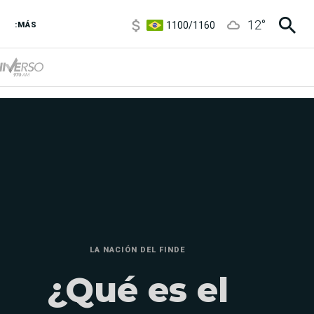
1100
/
1160
12
°
3,8
/
4
:MÁS
6850
/
7200
5900
/
5960
LA NACIÓN DEL FINDE
¿Qué es el