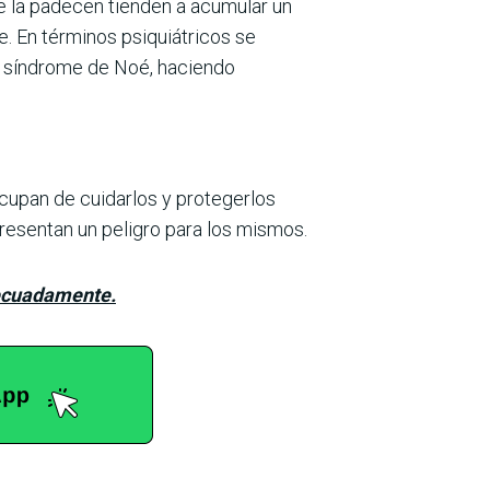
 la padecen tienden a acu­mular un
. En términos psi­quiátricos se
l síndrome de Noé, haciendo
cupan de cuidarlos y protegerlos
e­sentan un peli­gro para los mismos.
decuadamente.