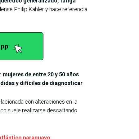
uelético generalizado, fatiga
ense Philip Kahler y hace referencia
en
mujeres de entre 20 y 50 años
.
idas y difíciles de diagnosticar
.
elacionada con alteraciones en la
tico suele realizarse descartando
Atlántico paraguayo