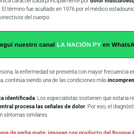
ónica caracterizada principalmente por
dolor musculoesq
. El término fue acuñado en 1976 por el médico estadounid
conectivos del cuerpo.
ersona, la enfermedad se presenta con mayor frecuencia 
ia, continúa siendo una de las condiciones más
incomprend
a identificada
. Los especialistas sostienen que estaría r
ntral procesa las señales de dolor
. Por eso, el diagnós
 síntomas similares.
base de yerba mate: innovan con producto del Bosque 