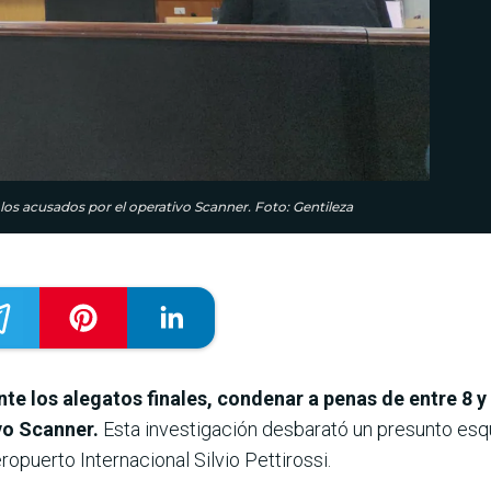
a los acusados por el operativo Scanner. Foto: Gentileza
ante los alegatos finales, condenar a penas de entre 8 y 
vo Scanner.
Esta investigación desbarató un presunto es
ropuerto Internacional Silvio Pettirossi.