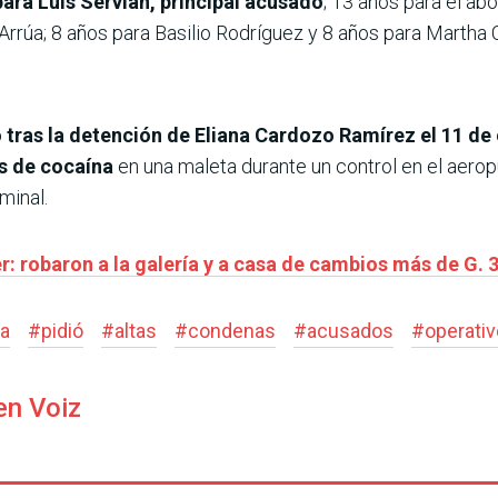
para Luis Servián, principal acusado
; 13 años para el ab
rrúa; 8 años para Basilio Rodríguez y 8 años para Martha 
ó tras la detención de Eliana Cardozo Ramírez el 11 d
os de cocaína
en una maleta durante un control en el aero
minal.
er: robaron a la galería y a casa de cambios más de G. 
la
#
pidió
#
altas
#
condenas
#
acusados
#
operativ
en Voiz