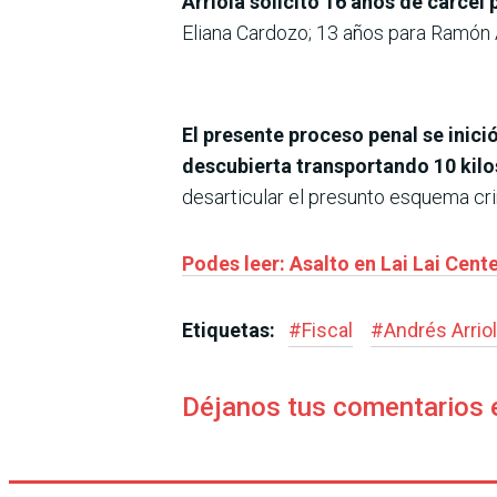
Arriola solicitó 16 años de cárcel 
Eliana Cardozo; 13 años para Ramón A
El presente proceso penal se inici
descubierta transportando 10 kil
desarticular el presunto esquema cri
Podes leer: Asalto en Lai Lai Cent
Etiquetas:
#
Fiscal
#
Andrés Arrio
Déjanos tus comentarios 