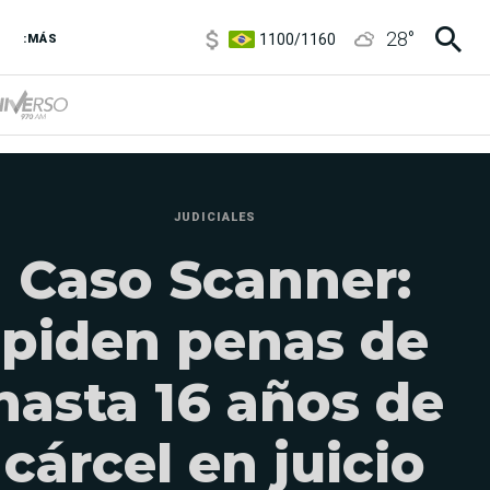
1100
/
1160
28
°
3,8
/
4
:MÁS
6850
/
7200
5900
/
5960
JUDICIALES
Caso Scanner:
piden penas de
hasta 16 años de
cárcel en juicio