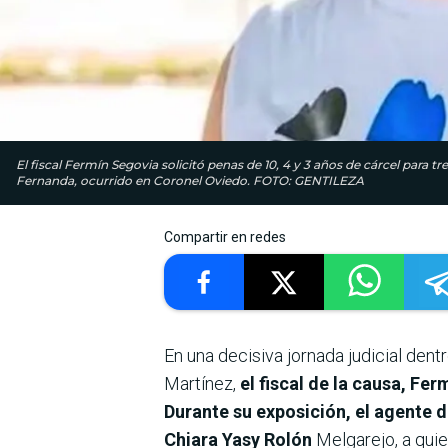
El fiscal Fermín Segovia solicitó penas de 10, 4 y 3 años de cárcel para t
Fernanda, ocurrido en Coronel Oviedo. FOTO: GENTILEZA
Compartir en redes
En una decisiva jornada judicial dentr
Martínez,
el fiscal de la causa, Fe
Durante su exposición, el agente d
Chiara Yasy Rolón
Melgarejo, a quie