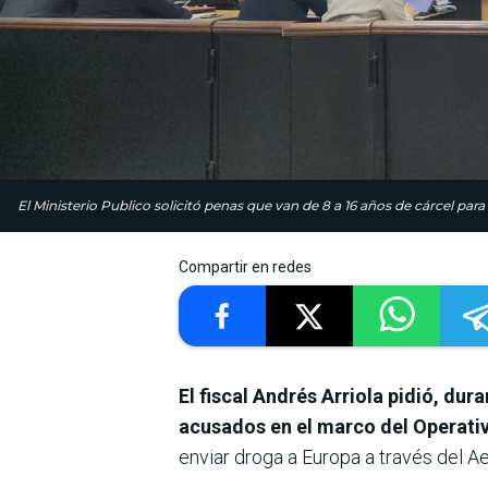
El Ministerio Publico solicitó penas que van de 8 a 16 años de cárcel par
Compartir en redes
El fiscal Andrés Arriola pidió, dur
acusados en el marco del Operati
enviar droga a Europa a través del Ae