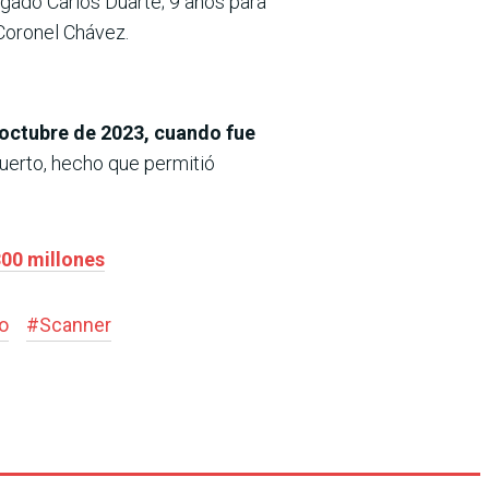
ogado Carlos Duarte; 9 años para
Coronel Chávez.
e octubre de 2023, cuando fue
puerto, hecho que permitió
300 millones
o
#
Scanner