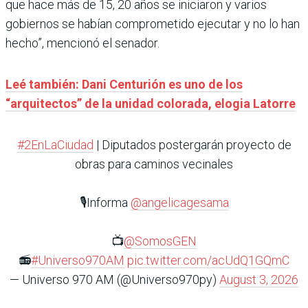
que hace más de 15, 20 años se iniciaron y varios
gobiernos se habían comprometido ejecutar y no lo han
hecho”, mencionó el senador.
Leé también: Dani Centurión es uno de los
“arquitectos” de la unidad colorada, elogia Latorre
#2EnLaCiudad
| Diputados postergarán proyecto de
obras para caminos vecinales
🎙️Informa
@angelicagesama
📺
@SomosGEN
📻
#Universo970AM
pic.twitter.com/acUdQ1GQmC
— Universo 970 AM (@Universo970py)
August 3, 2026