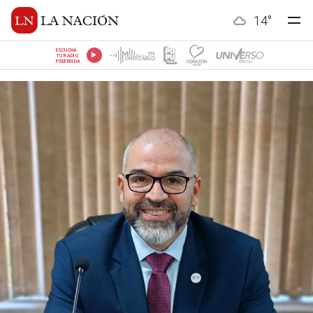
14
°
ESCUCHÁ
TU RADIO
PREFERIDA