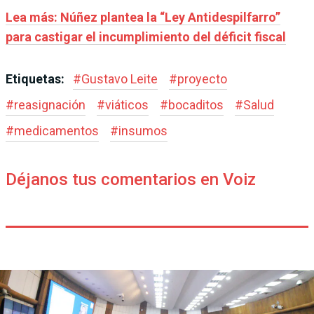
Lea más: Núñez plantea la “Ley Antidespilfarro”
para castigar el incumplimiento del déficit fiscal
Etiquetas:
#
Gustavo Leite
#
proyecto
#
reasignación
#
viáticos
#
bocaditos
#
Salud
#
medicamentos
#
insumos
Déjanos tus comentarios en Voiz