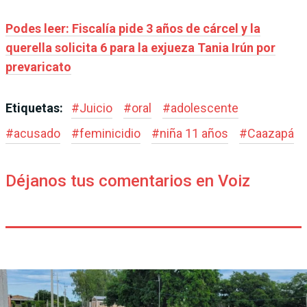
Podes leer: Fiscalía pide 3 años de cárcel y la
querella solicita 6 para la exjueza Tania Irún por
prevaricato
Etiquetas:
#
Juicio
#
oral
#
adolescente
#
acusado
#
feminicidio
#
niña 11 años
#
Caazapá
Déjanos tus comentarios en Voiz