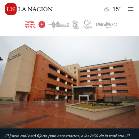
15
°
ESCUCHÁ
TU RADIO
PREFERIDA
El juicio oral está fijado para este martes, a las 8:30 de la mañana. El