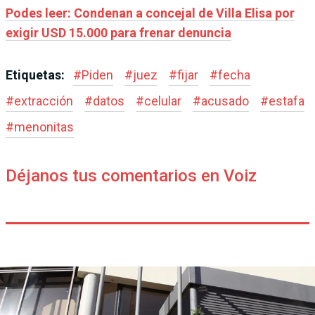
Podes leer: Condenan a concejal de Villa Elisa por
exigir USD 15.000 para frenar denuncia
Etiquetas:
#
Piden
#
juez
#
fijar
#
fecha
#
extracción
#
datos
#
celular
#
acusado
#
estafa
#
menonitas
Déjanos tus comentarios en Voiz