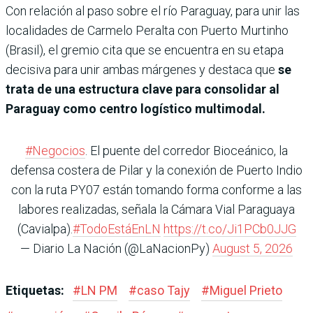
Con relación al paso sobre el río Paraguay, para unir las
localidades de Carmelo Peralta con Puerto Murtinho
(Brasil), el gremio cita que se encuentra en su etapa
decisiva para unir ambas márgenes y destaca que
se
trata de una estructura clave para consolidar al
Paraguay como centro logístico multimodal.
#Negocios
. El puente del corredor Bioceánico, la
defensa costera de Pilar y la conexión de Puerto Indio
con la ruta PY07 están tomando forma conforme a las
labores realizadas, señala la Cámara Vial Paraguaya
(Cavialpa).
#TodoEstáEnLN
https://t.co/Ji1PCb0JJG
— Diario La Nación (@LaNacionPy)
August 5, 2026
Etiquetas:
#
LN PM
#
caso Tajy
#
Miguel Prieto