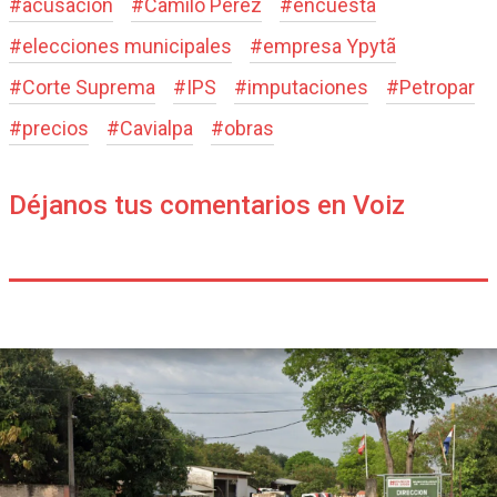
#
acusación
#
Camilo Pérez
#
encuesta
#
elecciones municipales
#
empresa Ypytã
#
Corte Suprema
#
IPS
#
imputaciones
#
Petropar
#
precios
#
Cavialpa
#
obras
Déjanos tus comentarios en Voiz