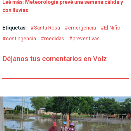
Leé más: Meteorología prevé una semana cálida y
con lluvias
Etiquetas:
#
Santa Rosa
#
emergencia
#
El Niño
#
contingencia
#
medidas
#
preventivas
Déjanos tus comentarios en Voiz