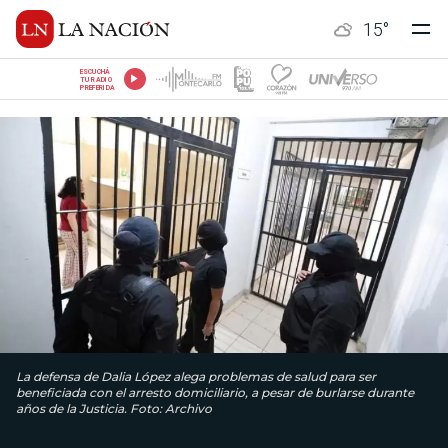
15
°
ESCUCHÁ
TU RADIO
PREFERIDA
La defensa de Dalia López alega problemas de salud para ser
beneficiada con el arresto domiciliario, a pesar de burlarse durante
años de la Justicia. Foto: Archivo