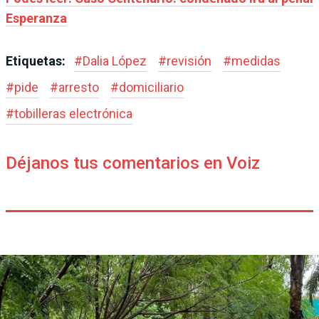
Esperanza
Etiquetas:
#
Dalia López
#
revisión
#
medidas
#
pide
#
arresto
#
domiciliario
#
tobilleras electrónica
Déjanos tus comentarios en Voiz