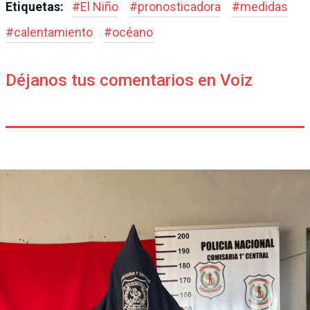
Etiquetas:
#
El Niño
#
pronosticadora
#
medidas
#
calentamiento
#
océano
Déjanos tus comentarios en Voiz