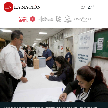
27
°
ESCUCHÁ
TU RADIO
PREFERIDA
Este viernes se desarrolló la jornada de prevención y vacunación