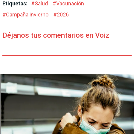
Etiquetas:
#
Salud
#
Vacunación
#
Campaña invierno
#
2026
Déjanos tus comentarios en Voiz