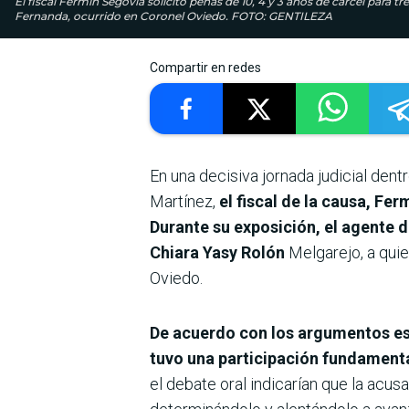
El fiscal Fermín Segovia solicitó penas de 10, 4 y 3 años de cárcel para t
Fernanda, ocurrido en Coronel Oviedo. FOTO: GENTILEZA
Compartir en redes
En una decisiva jornada judicial dentr
Martínez,
el fiscal de la causa, Fe
Durante su exposición, el agente d
Chiara Yasy Rolón
Melgarejo, a quie
Oviedo.
De acuerdo con los argumentos esg
tuvo una participación fundamenta
el debate oral indicarían que la acusa