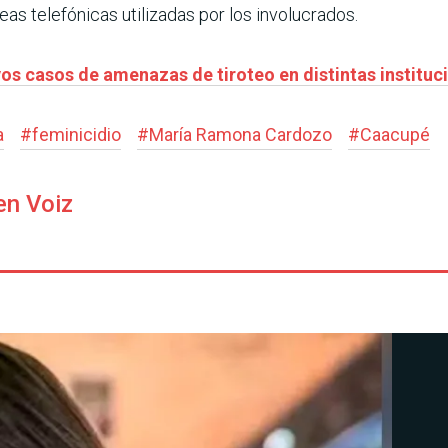
neas telefónicas utilizadas por los involucrados.
vos casos de amenazas de tiroteo en distintas institu
a
#
feminicidio
#
María Ramona Cardozo
#
Caacupé
en Voiz