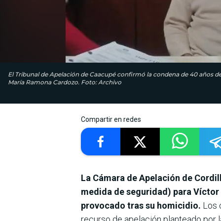
El Tribunal de Apelación de Caacupé confirmó la condena de 40 años de c
María Ramona Cardozo. Foto: Archivo
Compartir en redes
La Cámara de Apelación de Cordill
medida de seguridad) para Víctor 
provocado tras su homicidio.
Los c
recurso de apelación planteado por l