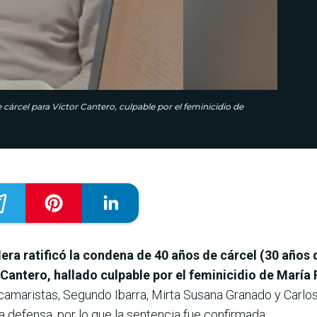
árcel para Víctor Cantero, culpable por el feminicidio de
era ratificó la condena de 40 años de cárcel (30 años
Cantero, hallado culpable por el feminicidio de Marí
amaristas, Segundo Ibarra, Mirta Susana Granado y Carlos
a defensa, por lo que la sentencia fue confirmada.