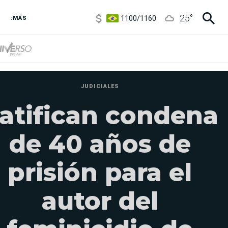
1100
/
1160
25
°
3,6
/
3,9
:MÁS
6850
/
7200
5900
/
5960
JUDICIALES
atifican condena
de 40 años de
prisión para el
autor del