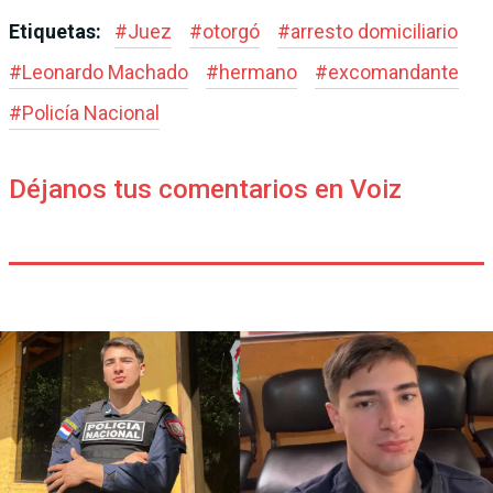
Etiquetas:
#
Juez
#
otorgó
#
arresto domiciliario
#
Leonardo Machado
#
hermano
#
excomandante
#
Policía Nacional
Déjanos tus comentarios en Voiz