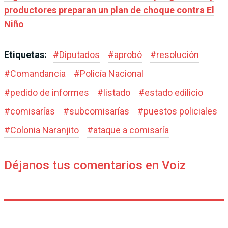
productores preparan un plan de choque contra El
Niño
Etiquetas:
#
Diputados
#
aprobó
#
resolución
#
Comandancia
#
Policía Nacional
#
pedido de informes
#
listado
#
estado edilicio
#
comisarías
#
subcomisarías
#
puestos policiales
#
Colonia Naranjito
#
ataque a comisaría
Déjanos tus comentarios en Voiz