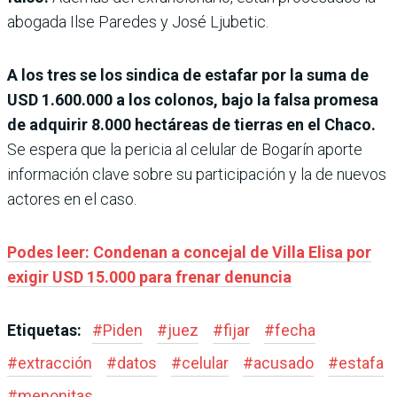
abogada Ilse Paredes y José Ljubetic.
A los tres se los sindica de estafar por la suma de
USD 1.600.000 a los colonos, bajo la falsa promesa
de adquirir 8.000 hectáreas de tierras en el Chaco.
Se espera que la pericia al celular de Bogarín aporte
información clave sobre su participación y la de nuevos
actores en el caso.
Podes leer: Condenan a concejal de Villa Elisa por
exigir USD 15.000 para frenar denuncia
Etiquetas:
#
Piden
#
juez
#
fijar
#
fecha
#
extracción
#
datos
#
celular
#
acusado
#
estafa
#
menonitas