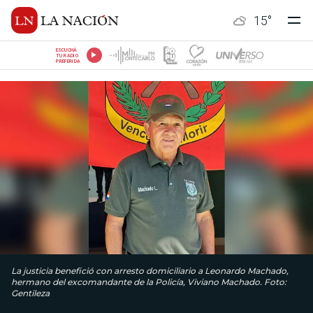
15
°
ESCUCHÁ
TU RADIO
PREFERIDA
La justicia benefició con arresto domiciliario a Leonardo Machado,
hermano del excomandante de la Policía, Viviano Machado. Foto:
Gentileza