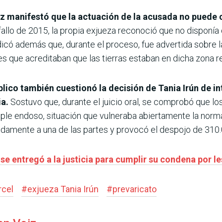
tez manifestó que la actuación de la acusada no puede 
allo de 2015, la propia exjueza reconoció que no disponía
icó además que, durante el proceso, fue advertida sobre l
s que acreditaban que las tierras estaban en dicha zona re
blico también cuestionó la decisión de Tania Irún de i
ia.
Sostuvo que, durante el juicio oral, se comprobó que l
mple endoso, situación que vulneraba abiertamente la norma
ebidamente a una de las partes y provocó el despojo de 310
e entregó a la justicia para cumplir su condena por l
rcel
#
exjueza Tania Irún
#
prevaricato