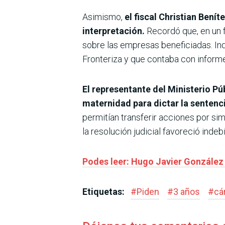
Asimismo,
el fiscal Christian Bení
interpretación.
Recordó que, en un f
sobre las empresas beneficiadas. Ind
Fronteriza y que contaba con informe
El representante del Ministerio Pú
maternidad para dictar la sentenc
permitían transferir acciones por si
la resolución judicial favoreció ind
Podes leer: Hugo Javier González s
Etiquetas:
#
Piden
#
3 años
#
cá