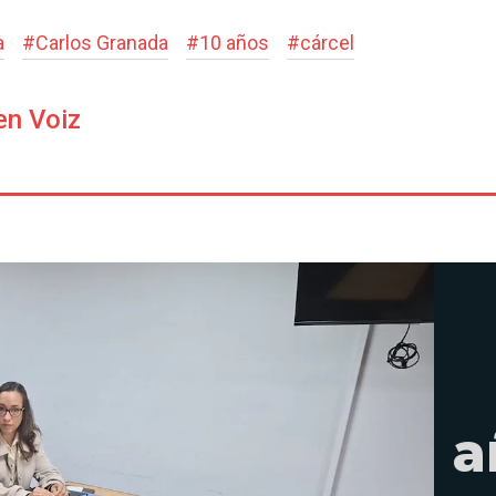
a
#
Carlos Granada
#
10 años
#
cárcel
en Voiz
a