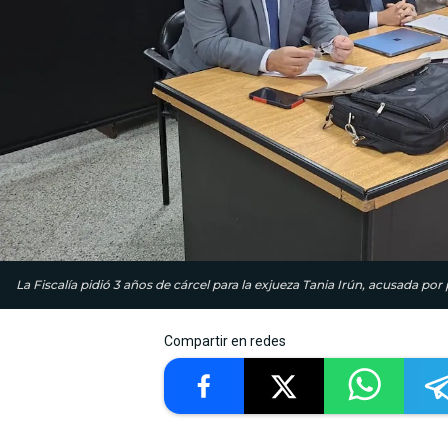
La Fiscalía pidió 3 años de cárcel para la exjueza Tania Irún, acusada por
Compartir en redes