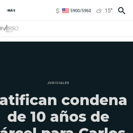
5900
/
5960
15
°
1100
/
1160
:MÁS
3,8
/
4
6850
/
7200
5900
/
5960
JUDICIALES
atifican condena
de 10 años de