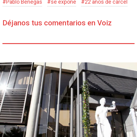
#
Pablo Benegas
#
se expone
#
22 años de cárcel
Déjanos tus comentarios en Voiz