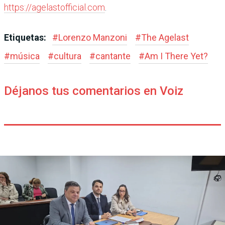
https://agelastofficial.com
.
Etiquetas:
#
Lorenzo Manzoni
#
The Agelast
#
música
#
cultura
#
cantante
#
Am I There Yet?
Déjanos tus comentarios en Voiz