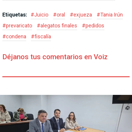
Etiquetas:
#
Juicio
#
oral
#
exjueza
#
Tania Irún
#
prevaricato
#
alegatos finales
#
pedidos
#
condena
#
fiscalía
Déjanos tus comentarios en Voiz