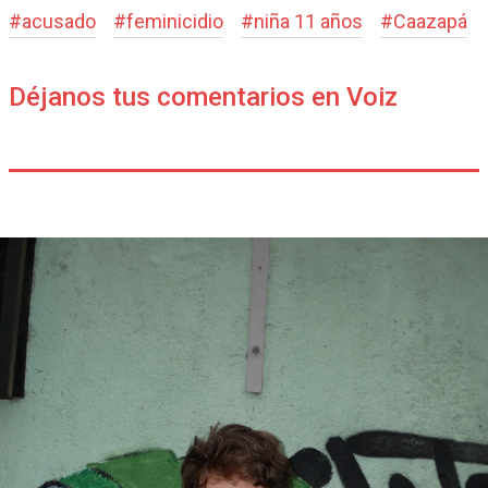
#
acusado
#
feminicidio
#
niña 11 años
#
Caazapá
Déjanos tus comentarios en Voiz