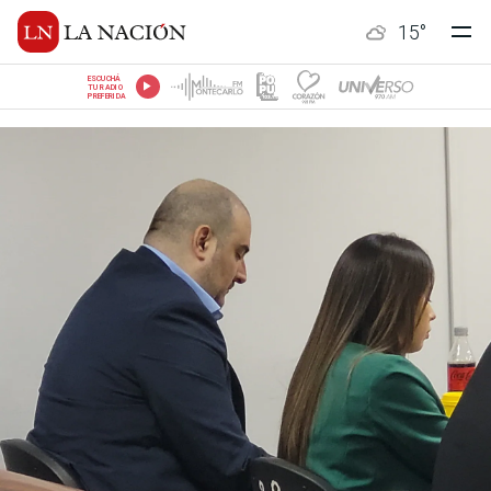
15
°
ESCUCHÁ
TU RADIO
PREFERIDA