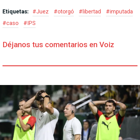
Etiquetas:
#
Juez
#
otorgó
#
libertad
#
imputada
#
caso
#
IPS
Déjanos tus comentarios en Voiz