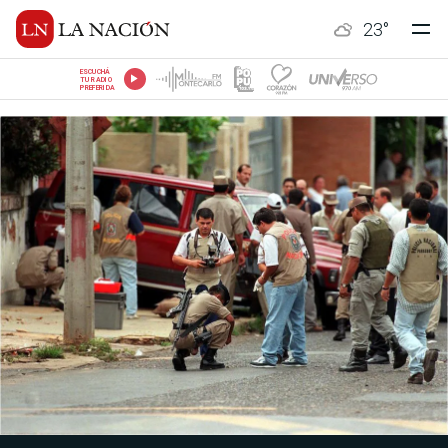
23
°
ESCUCHÁ
TU RADIO
PREFERIDA