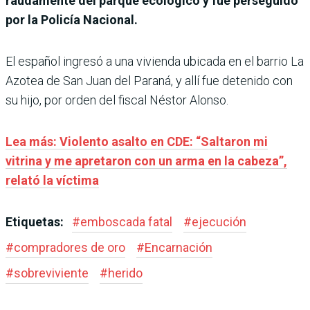
raudamente del parque ecológico y fue perseguido
por la Policía Nacional.
El español ingresó a una vivienda ubicada en el barrio La
Azotea de San Juan del Paraná, y allí fue detenido con
su hijo, por orden del fiscal Néstor Alonso.
Lea más: Violento asalto en CDE: “Saltaron mi
vitrina y me apretaron con un arma en la cabeza”,
relató la víctima
Etiquetas:
#
emboscada fatal
#
ejecución
#
compradores de oro
#
Encarnación
#
sobreviviente
#
herido