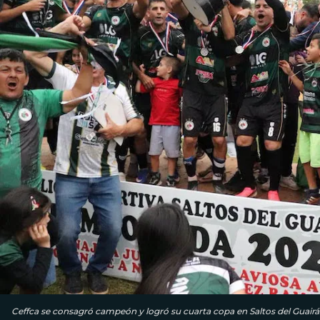
Ceffca se consagró campeón y logró su cuarta copa en Saltos del Gua