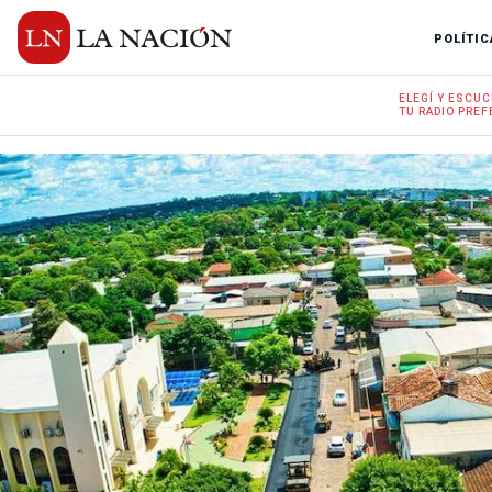
POLÍTIC
ELEGÍ Y
ESCUC
TU RADIO
PREF