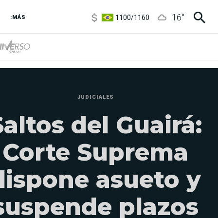
1100
/
1160
16
°
:MÁS
3,8
/
4
6850
/
7200
5900
/
5960
JUDICIALES
Saltos del Guairá:
Corte Suprema
dispone asueto y
suspende plazos